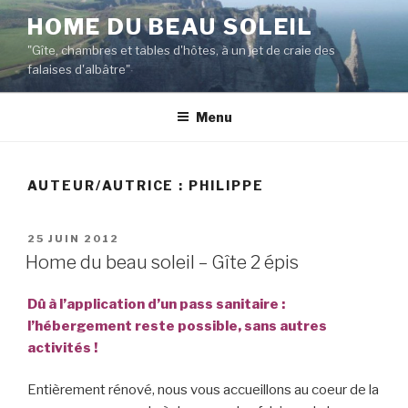
Aller
HOME DU BEAU SOLEIL
au
"Gîte, chambres et tables d'hôtes, à un jet de craie des
contenu
falaises d'albâtre"
principal
Menu
AUTEUR/AUTRICE :
PHILIPPE
PUBLIÉ
25 JUIN 2012
LE
Home du beau soleil – Gîte 2 épis
Dû à l’application d’un pass sanitaire :
l’hébergement reste possible, sans autres
activités !
Entièrement rénové, nous vous accueillons au coeur de la