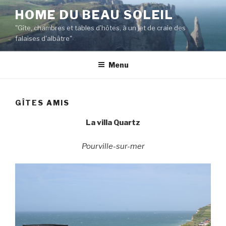
Aller
HOME DU BEAU SOLEIL
au
"Gîte, chambres et tables d'hôtes, à un jet de craie des
contenu
falaises d'albâtre"
principal
Menu
GÎTES AMIS
La villa Quartz
Pourville-sur-mer