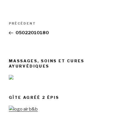
Navigation
Article
PRÉCÉDENT
de
précédent
05022010180
l’article
MASSAGES, SOINS ET CURES
AYURVÉDIQUES
GÎTE AGRÉÉ 2 ÉPIS