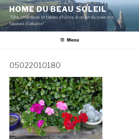
Aller
HOME DU BEAU SOLEIL
au
"Gîte, chambres et tables d'hôtes, à un jet de craie des
contenu
falaises d'albâtre"
principal
Menu
05022010180