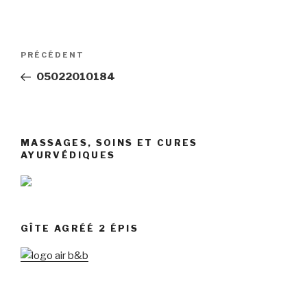
Navigation
Article
PRÉCÉDENT
de
précédent
05022010184
l’article
MASSAGES, SOINS ET CURES
AYURVÉDIQUES
GÎTE AGRÉÉ 2 ÉPIS