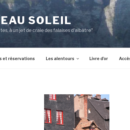
EAU SOLEIL
es, à un jet de craie des falaises d'albâtre"
s et réservations
Les alentours
Livre d’or
Accè