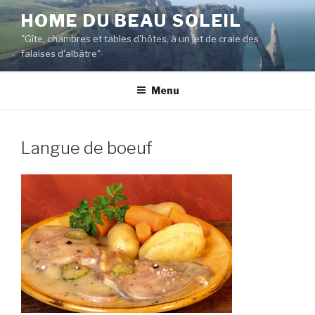
Aller
HOME DU BEAU SOLEIL
au
"Gîte, chambres et tables d'hôtes, à un jet de craie des
contenu
falaises d'albâtre"
principal
Menu
Langue de boeuf