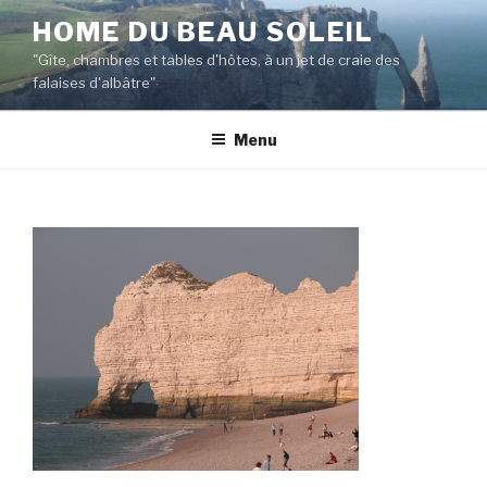
Aller
HOME DU BEAU SOLEIL
au
"Gîte, chambres et tables d'hôtes, à un jet de craie des
contenu
falaises d'albâtre"
principal
Menu